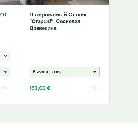
 40
Прикроватный Столик
Кушетк
"Старый", Сосновая
Ящикам
Древесина
X 200 
Древес
132,00
€
337,00
A
l
t
e
r
n
a