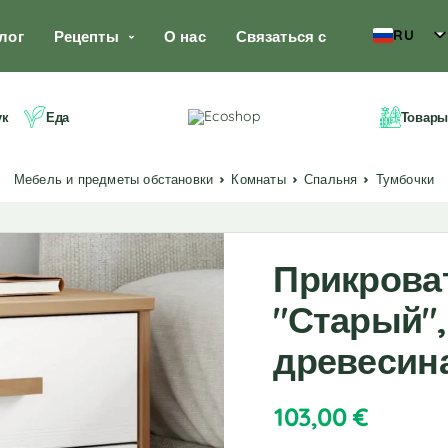
RU
лог
Рецепты
О нас
Связаться с
ук
Еда
Товары
Мебель и предметы обстановки
Комнаты
Спальня
Тумбочки
Прикрова
"Старый",
древесин
103,00
€