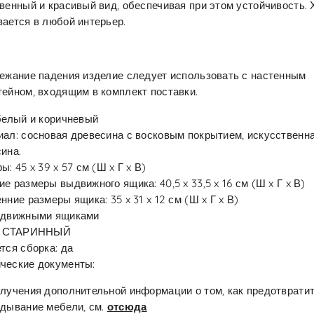
венный и красивый вид, обеспечивая при этом устойчивость.
ается в любой интерьер.
ежание падения изделие следует использовать с настенным
ейном, входящим в комплект поставки.
белый и коричневый
ал: сосновая древесина с восковым покрытием, искусственн
ина.
ы: 45 x 39 x 57 см (Ш x Г x В)
е размеры выдвижного ящика: 40,5 x 33,5 x 16 см (Ш x Г x В)
нние размеры ящика: 35 x 31 x 12 см (Ш x Г x В)
ыдвижными ящиками
: СТАРИННЫЙ
тся сборка: да
ческие документы:
лучения дополнительной информации о том, как предотврати
дывание мебели, см.
отсюда