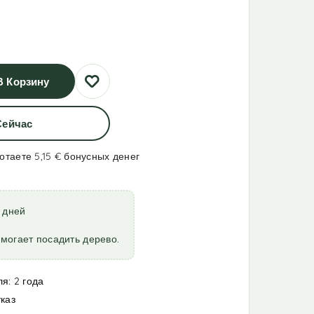
В Корзину
Сейчас
отаете 5,15 €
бонусных денег
7 дней
могает посадить дерево.
я: 2 года
тказ