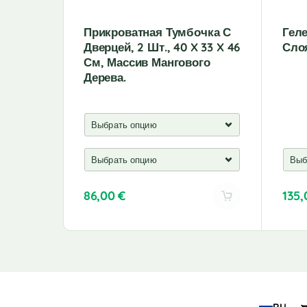
Прикроватная Тумбочка С
Гел
Дверцей, 2 Шт., 40 X 33 X 46
Сло
См, Массив Мангового
Дерева.
86,00
€
135
A
A
l
l
t
t
e
e
r
r
n
n
a
a