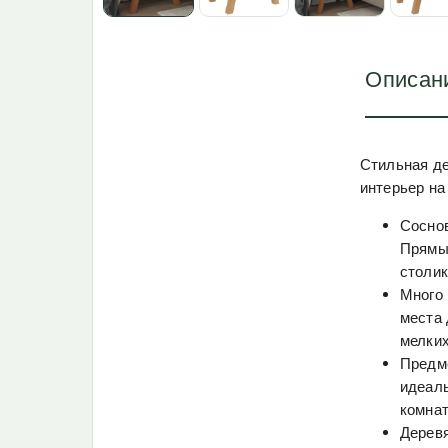
Описан
Стильная де
интерьер на
Соснов
Прямые
столик
Много 
места 
мелких
Предм
идеаль
комнат
Деревя