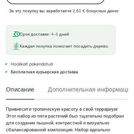
За эту покупку вы заработаете 2,60 €
бонусных денег
A
l
t
Срок доставки: 4–6 дней
e
r
Каждая покупка помогает посадить дерево.
n
a
Hoolikalt pakendatud
t
i
Бесплатная курьерская доставка
v
e
Описание
Дополнительная информация
:
Привнесите тропическую красоту в свой террариум!
Этот набор из пяти растений был тщательно подобран
для создания пышной, контрастной и визуально
сбалансированной композиции. Набор идеально