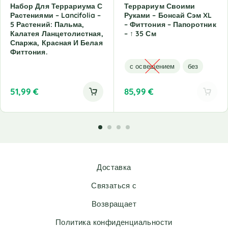
Набор Для Террариума С
Террариум Своими
Растениями – Lancifolia –
Руками – Бонсай Сэм XL
5 Растений: Пальма,
– Фиттония – Папоротник
Калатея Ланцетолистная,
– ↑ 35 См
Спаржа, Красная И Белая
Фиттония.
с освещением
без
51,99
€
85,99
€
A
l
t
e
r
n
Доставка
a
t
Связаться с
i
v
Возвращает
e
Политика конфиденциальности
: