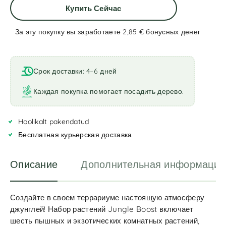
Купить Сейчас
За эту покупку вы заработаете 2,85 €
бонусных денег
A
l
t
Срок доставки: 4–6 дней
e
r
Каждая покупка помогает посадить дерево.
n
a
Hoolikalt pakendatud
t
i
Бесплатная курьерская доставка
v
e
Описание
Дополнительная информация
:
Создайте в своем террариуме настоящую атмосферу
джунглей! Набор растений Jungle Boost включает
шесть пышных и экзотических комнатных растений,