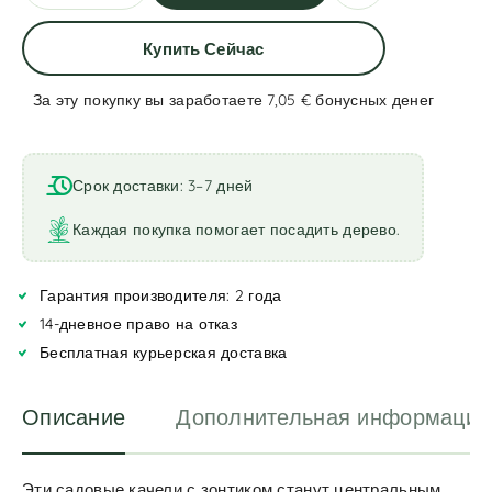
Купить Сейчас
За эту покупку вы заработаете 7,05 €
бонусных денег
A
l
t
Срок доставки: 3–7 дней
e
r
Каждая покупка помогает посадить дерево.
n
a
Гарантия производителя: 2 года
t
i
14-дневное право на отказ
v
Бесплатная курьерская доставка
e
:
Описание
Дополнительная информация
Эти садовые качели с зонтиком станут центральным