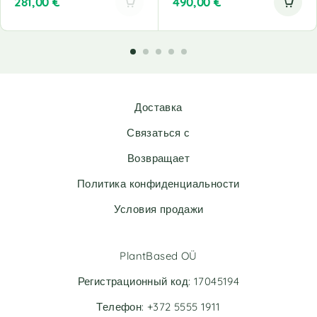
281,00
€
490,00
€
A
l
t
e
r
n
Доставка
a
t
Связаться с
i
v
Возвращает
e
Политика конфиденциальности
:
Условия продажи
PlantBased OÜ
Регистрационный код: 17045194
Телефон: +372 5555 1911