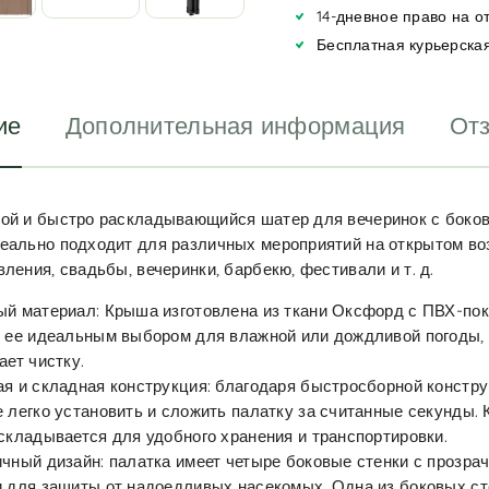
i
14-дневное право на о
v
Бесплатная курьерская
e
:
ие
Дополнительная информация
Отз
ной и быстро раскладывающийся шатер для вечеринок с боко
еально подходит для различных мероприятий на открытом воз
вления, свадьбы, вечеринки, барбекю, фестивали и т. д.
й материал: Крыша изготовлена из ткани Оксфорд с ПВХ-пок
 ее идеальным выбором для влажной или дождливой погоды, 
ает чистку.
я и складная конструкция: благодаря быстросборной констр
 легко установить и сложить палатку за считанные секунды. К
складывается для удобного хранения и транспортировки.
чный дизайн: палатка имеет четыре боковые стенки с прозра
 для защиты от надоедливых насекомых. Одна из боковых ст