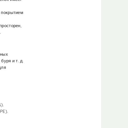
м покрытием
просторен,
.
тных
буря и т. д.
для
).
PE).