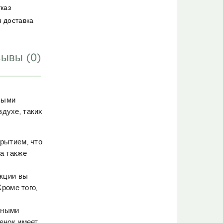
тказ
 доставка
ывы (0)
выми
духе, таких
рытием, что
а также
укции вы
роме того,
чными
енок имеет