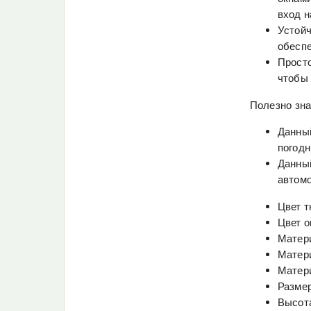
вход н
Устойч
обеспе
Просто
чтобы 
Полезно зна
Данный
погодн
Данный
автом
Цвет т
Цвет о
Матери
Матери
Матери
Размер
Высота