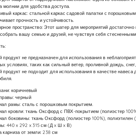
а молнии для удобства доступа.
ивый каркас: стальной каркас садовой палатки с порошковы
чивает прочность и устойчивость.
рное пространство: Этот шатер для мероприятий достаточно 
собрать вашу семью и друзей, не чувствуя себя стесненными
ть:
 продукт не предназначен для использования в неблагоприя
ых условиях, таких как сильный ветер, проливной дождь, снег, 
 продукт не подходит для использования в качестве навеса 
обиля.
кани: коричневый
правы: черный
ал рамы: сталь с порошковым покрытием.
ал кровли: ткань Оксфорд с ПВХ-покрытием (полиэстер 100%
ал боковины: ткань Оксфорд (полиэстер 100%), полиэтилен (
ы: 440 x 292 x 315 см (Д x Ш x В)
 карниза от земли: 238 см