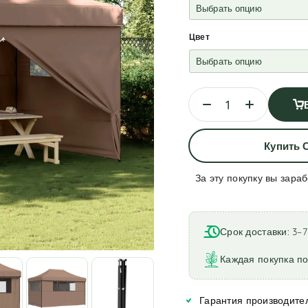
Цвет
Купить 
За эту покупку вы зара
A
l
t
Срок доставки: 3–
e
r
Каждая покупка по
n
a
Гарантия производител
t