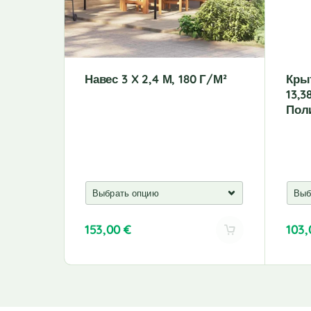
Навес 3 X 2,4 М, 180 Г/м²
Кры
13,3
Пол
153,00
€
103
A
A
l
l
t
t
e
e
r
r