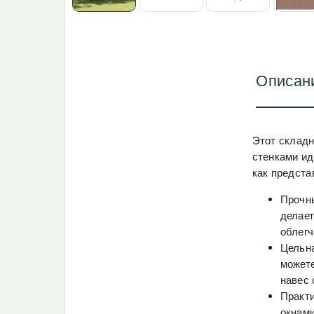
Описан
Этот склад
стенками ид
как предста
Прочны
делает
облегч
Цельна
можете
навес 
Практи
окнами