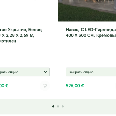
тое Укрытие, Белое,
Навес, С LED-Гирлянда
8 X 2,28 X 2,69 М,
400 X 300 См, Кремов
иэтилен
,00
€
526,00
€
A
l
t
e
r