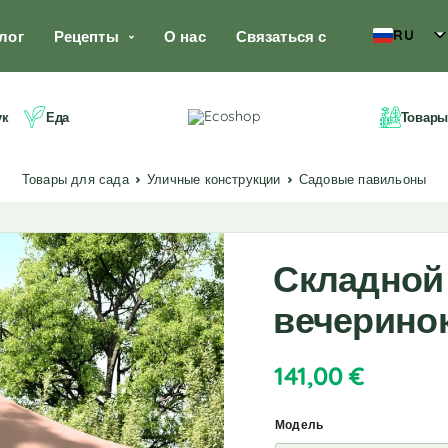
RU
лог
Рецепты
О нас
Связаться с
ук
Еда
Товары
Товары для сада
Уличные конструкции
Садовые павильоны
Складной
вечеринок
141,00
€
Модель