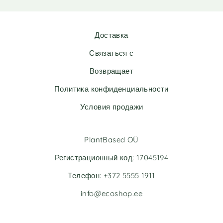
e
e
r
r
n
n
Доставка
a
a
t
t
Связаться с
i
i
v
v
Возвращает
e
e
Политика конфиденциальности
:
:
Условия продажи
PlantBased OÜ
Регистрационный код: 17045194
Телефон: +372 5555 1911
info@ecoshop.ee