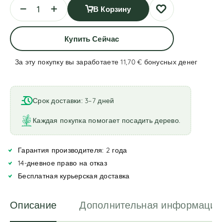
В Корзину
Купить Сейчас
За эту покупку вы заработаете 11,70 €
бонусных денег
A
l
t
Срок доставки: 3–7 дней
e
r
Каждая покупка помогает посадить дерево.
n
a
Гарантия производителя: 2 года
t
i
14-дневное право на отказ
v
Бесплатная курьерская доставка
e
:
Описание
Дополнительная информация