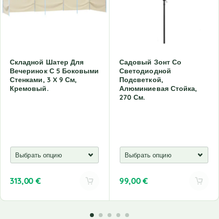
Складной Шатер Для
Садовый Зонт Со
Вечеринок С 5 Боковыми
Светодиодной
Стенками, 3 X 9 См,
Подсветкой,
Кремовый.
Алюминиевая Стойка,
270 См.
313,00
€
99,00
€
A
A
l
l
t
t