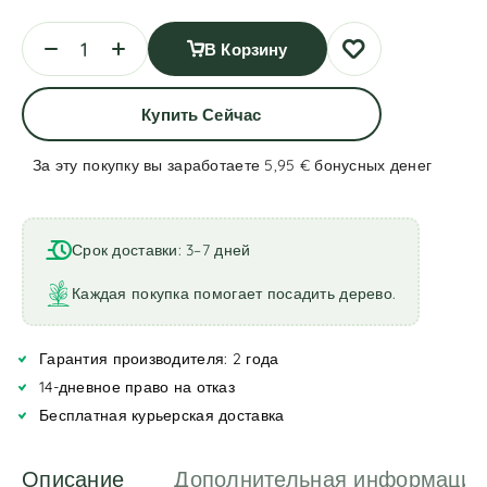
В Корзину
Купить Сейчас
За эту покупку вы заработаете 5,95 €
бонусных денег
A
l
t
Срок доставки: 3–7 дней
e
r
Каждая покупка помогает посадить дерево.
n
a
Гарантия производителя: 2 года
t
i
14-дневное право на отказ
v
Бесплатная курьерская доставка
e
:
Описание
Дополнительная информация