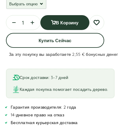
В Корзину
Купить Сейчас
За эту покупку вы заработаете 2,55 €
бонусных денег
A
l
t
Срок доставки: 3–7 дней
e
r
Каждая покупка помогает посадить дерево.
n
a
Гарантия производителя: 2 года
t
i
14-дневное право на отказ
v
Бесплатная курьерская доставка
e
: