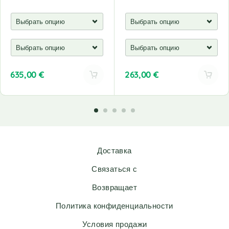
635,00
€
263,00
€
A
A
l
l
t
t
e
e
r
r
n
n
Доставка
a
a
t
t
Связаться с
i
i
v
v
Возвращает
e
e
Политика конфиденциальности
:
:
Условия продажи