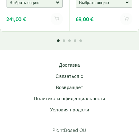
241,00
€
69,00
€
A
A
l
l
t
t
e
e
r
r
n
n
Доставка
a
a
t
t
Связаться с
i
i
v
v
Возвращает
e
e
Политика конфиденциальности
:
:
Условия продажи
PlantBased OÜ