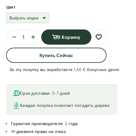
Цвет
В Корзину
Купить Сейчас
За эту покупку вы заработаете 1,60 €
бонусных денег
A
l
t
Срок доставки: 3–7 дней
e
r
Каждая покупка помогает посадить дерево.
n
a
Гарантия производителя: 2 года
t
i
14-дневное право на отказ