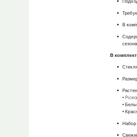
Подход
Требуе
В комп
Содерж
сезона
В комплект
Стекл
Размер
Растен
• Pice
• Белы
• Крас
Набор 
Свежий