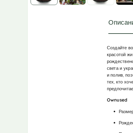
Описан
Создайте во
красотой жи
рождественс
света и укр
и полив, по
тех, кто хо
предпочитае
Ownused
Размер
Рожде