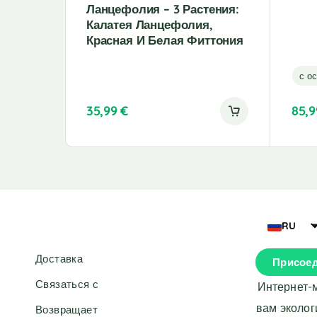
Ланцефолия – 3 Растения:
Калатея Ланцефолия,
Красная И Белая Фиттония
с о
35,99
€
85,
A
l
t
e
r
n
a
RU
t
i
Доставка
Присоед
v
e
Связаться с
Интернет-
:
вам эколог
Возвращает