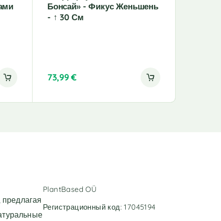
ами
Бонсай» - Фикус Женьшень
– 6 Рас
- ↑ 30 См
Калате
Кофейн
Папоро
Белая 
73,99
€
56,99
€
PlantBased OÜ
 предлагая
Регистрационный код: 17045194
натуральные