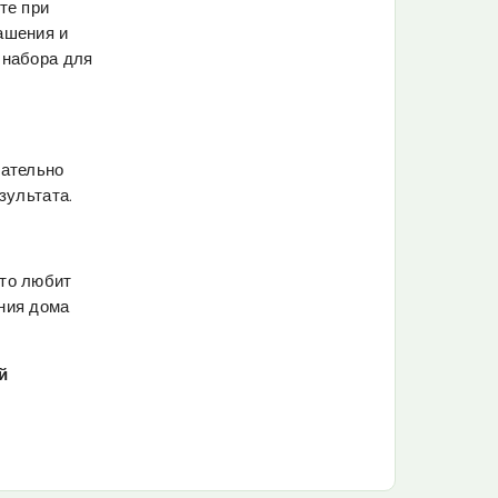
те при
ашения и
 набора для
щательно
зультата.
кто любит
ния дома
й