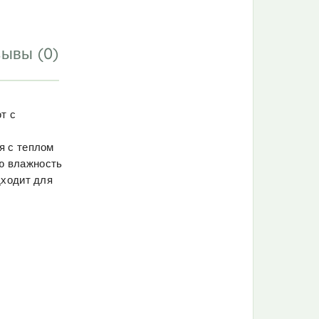
ывы (0)
т с
я с теплом
ю влажность
дходит для