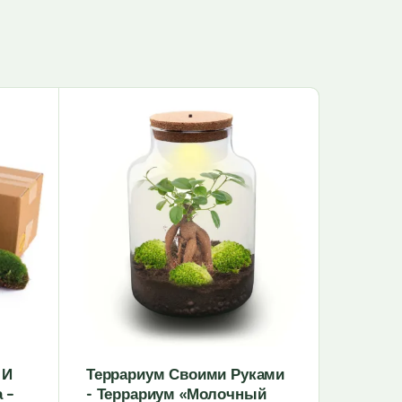
 И
Террариум Своими Руками
Набор 
 –
- Террариум «Молочный
Растен