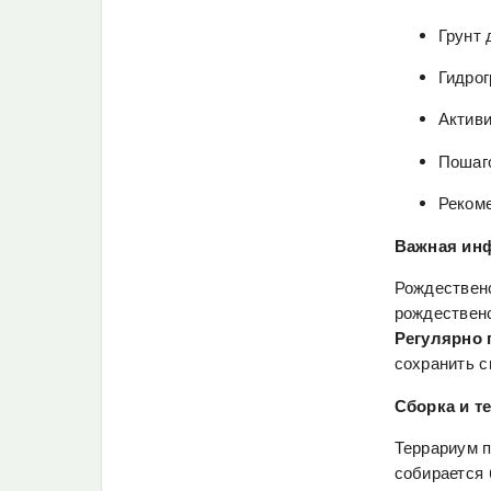
Грунт 
Гидрог
Активи
Пошаго
Реком
Важная ин
Рождествен
рождественс
Регулярно 
сохранить с
Сборка и т
Террариум п
собирается 