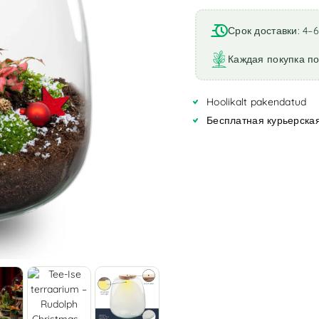
l
t
Срок доставки: 4–
e
r
Каждая покупка по
n
a
Hoolikalt pakendatud
t
i
Бесплатная курьерская
v
e
: