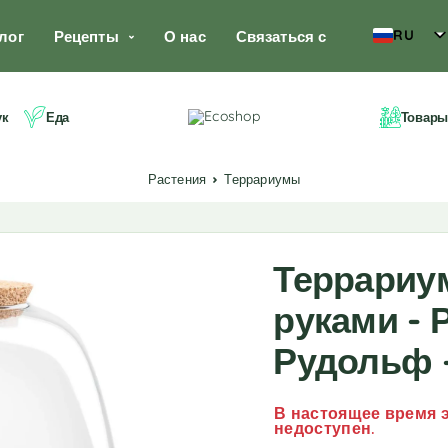
RU
лог
Рецепты
О нас
Связаться с
ук
Еда
Товары
Растения
Террариумы
Террариу
руками - 
Рудольф -
В настоящее время э
недоступен.
A