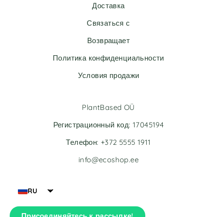
Доставка
a
t
Связаться с
i
v
Возвращает
e
Политика конфиденциальности
:
Условия продажи
PlantBased OÜ
Регистрационный код: 17045194
Телефон: +372 5555 1911
info@ecoshop.ee
RU
Присоединяйтесь к рассылке!