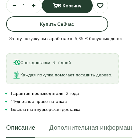
В Корзину
Купить Сейчас
За эту покупку вы заработаете 5,85 €
бонусных денег
A
l
t
Срок доставки: 3–7 дней
e
r
Каждая покупка помогает посадить дерево.
n
a
Гарантия производителя: 2 года
t
i
14-дневное право на отказ
v
Бесплатная курьерская доставка
e
:
Описание
Дополнительная информация