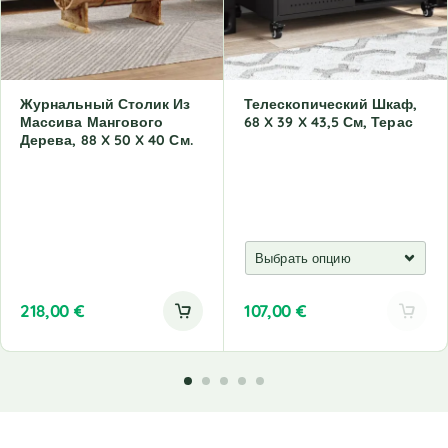
Журнальный Столик Из
Телескопический Шкаф,
Массива Мангового
68 X 39 X 43,5 См, Терас
Дерева, 88 X 50 X 40 См.
218,00
€
107,00
€
A
l
t
e
r
n