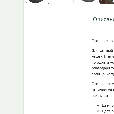
Описан
Этот шезлон
Элегантный 
жизни. Шезл
погодным ус
благодаря т
солнца, ког
Этот соврем
отличается
накрывать ш
Цвет р
Цвет п