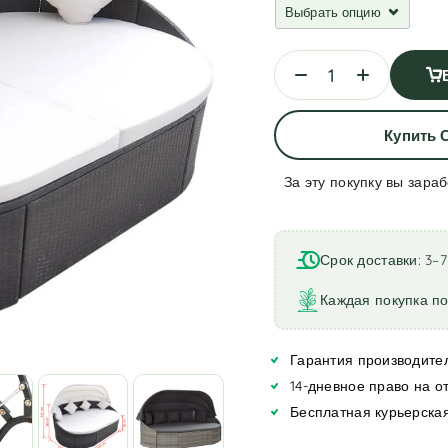
Купить 
За эту покупку вы зара
A
l
t
Срок доставки: 3–
e
r
Каждая покупка по
n
a
Гарантия производител
t
i
14-дневное право на о
v
Бесплатная курьерская
e
: