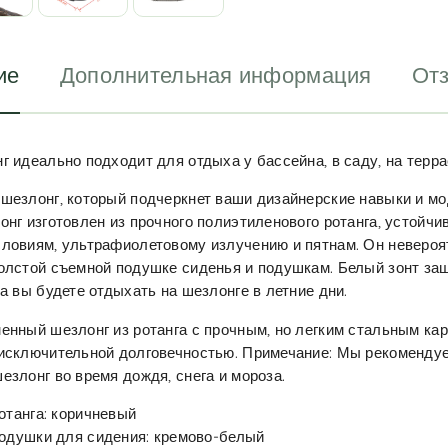
ие
Дополнительная информация
Отз
г идеально подходит для отдыха у бассейна, в саду, на террас
шезлонг, который подчеркнет ваши дизайнерские навыки и м
онг изготовлен из прочного полиэтиленового ротанга, устойчив
ловиям, ультрафиолетовому излучению и пятнам. Он невероя
олстой съемной подушке сиденья и подушкам. Белый зонт защ
да вы будете отдыхать на шезлонге в летние дни.
енный шезлонг из ротанга с прочным, но легким стальным ка
 исключительной долговечностью. Примечание: Мы рекоменду
езлонг во время дождя, снега и мороза.
отанга: коричневый
одушки для сидения: кремово-белый