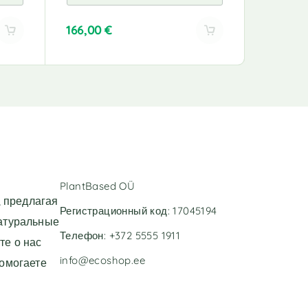
166,00
€
195,00
A
A
l
l
t
t
e
e
r
r
n
n
a
a
t
t
i
i
v
v
PlantBased OÜ
e
e
 предлагая
:
:
Регистрационный код: 17045194
натуральные
Телефон: +372 5555 1911
те о нас
info@ecoshop.ee
помогаете