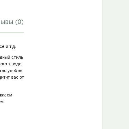
ывы (0)
е и т.д.
одный стиль
ого к воде,
тно удобен
итит вас от
ркасом
ем