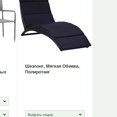
Шезлонг, Мягкая Обивка,
Шезлон
вых
Полиротанг
Акации