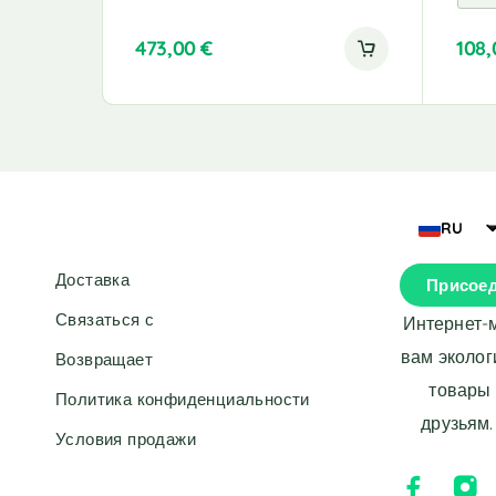
473,00
€
108
A
l
t
e
r
n
a
RU
t
i
Доставка
Присоед
v
e
Связаться с
Интернет-
:
вам эколог
Возвращает
товары 
Политика конфиденциальности
друзьям.
Условия продажи