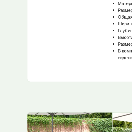
Матери
Размер
Общая 
Ширина
Глубин
Высота
Размер
В комп
сидени