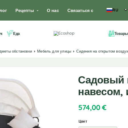
RU
лог
Рецепты
О нас
Связаться с
ук
Еда
Товары
едметы обстановки
Мебель для улицы
Сидения на открытом возду
Садовый 
навесом, 
574,00
€
Цвет