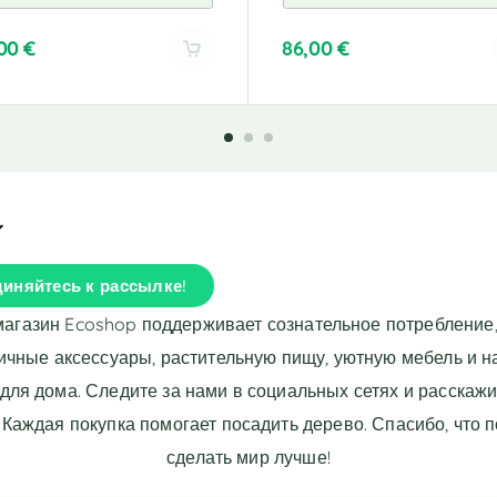
,00
€
86,00
€
A
l
t
e
r
n
a
t
i
иняйтесь к рассылке!
v
e
магазин Ecoshop поддерживает сознательное потребление,
:
ичные аксессуары, растительную пищу, уютную мебель и 
для дома. Следите за нами в социальных сетях и расскажи
 Каждая покупка помогает посадить дерево. Спасибо, что 
сделать мир лучше!