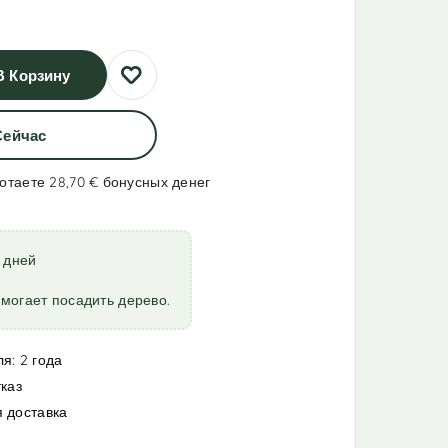
В Корзину
Сейчас
ботаете 28,70 €
бонусных денег
7 дней
могает посадить дерево.
я: 2 года
тказ
 доставка